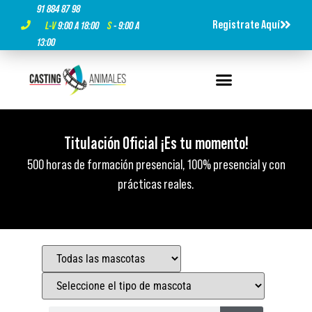
91 884 87 98
Registrate Aquí
L-V
9:00 A 18:00
S
- 9:00 A
13:00
Curso Oficial de Cuidador de Animales Salvajes, de
Curso Oficial de Cuidador de Animales Salvajes, de
Curso Oficial de Cuidador de Animales Salvajes, de
Titulación Oficial ¡Es tu momento!
Titulación Oficial ¡Es tu momento!
Titulación Oficial ¡Es tu momento!
Zoológicos y Acuarios​
Zoológicos y Acuarios​
Zoológicos y Acuarios​
500 horas de formación presencial, 100% presencial y con
500 horas de formación presencial, 100% presencial y con
500 horas de formación presencial, 100% presencial y con
Único Curso con Título Oficial en España gestionado por el
Único Curso con Título Oficial en España gestionado por el
Único Curso con Título Oficial en España gestionado por el
prácticas reales.
prácticas reales.
prácticas reales.
Ministerio de Empleo.
Ministerio de Empleo.
Ministerio de Empleo.