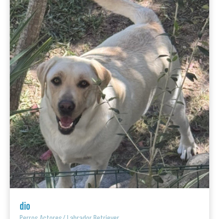
dio
Perros Actores
/
Labrador Retriever