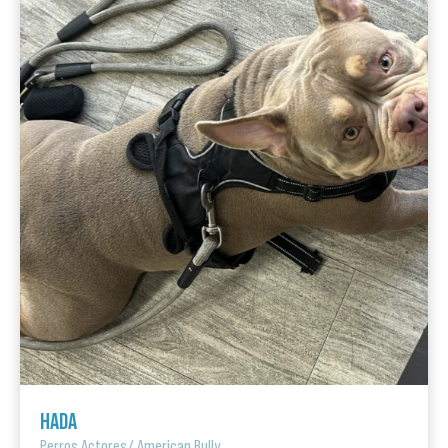
HADA
Perros Actores
/
American Bully