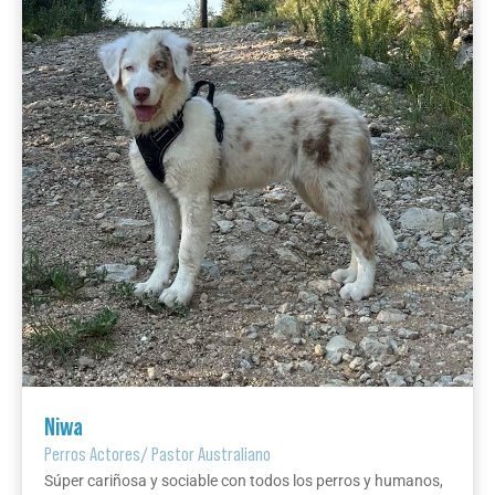
Niwa
Perros Actores
/
Pastor Australiano
Súper cariñosa y sociable con todos los perros y humanos,