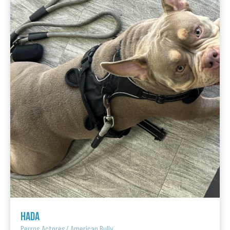
HADA
Perros Actores
/
American Bully