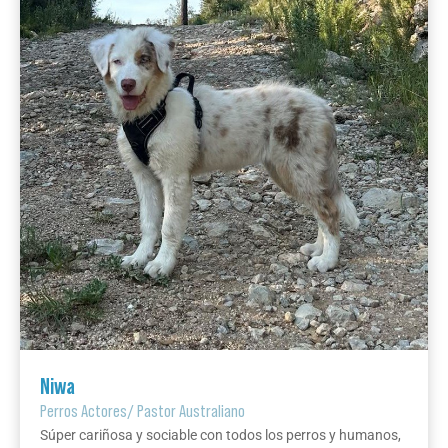
Niwa
Perros Actores
/
Pastor Australiano
Súper cariñosa y sociable con todos los perros y humanos,