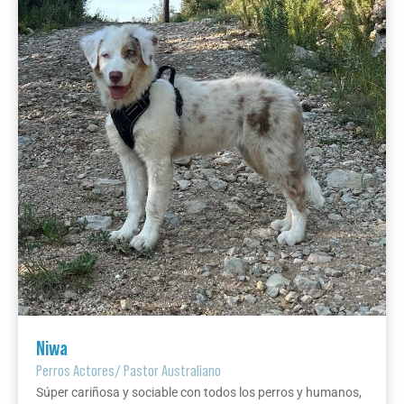
Niwa
Perros Actores
/
Pastor Australiano
Súper cariñosa y sociable con todos los perros y humanos,