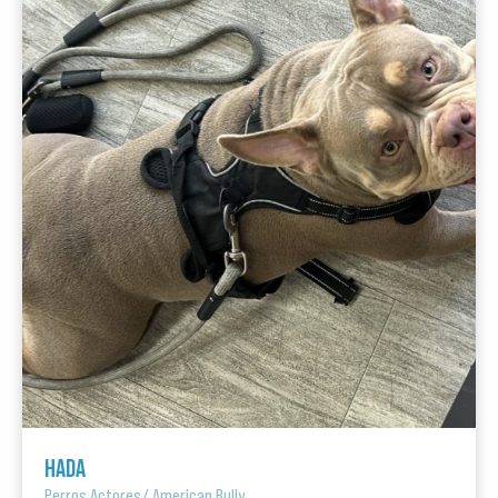
HADA
Perros Actores
/
American Bully