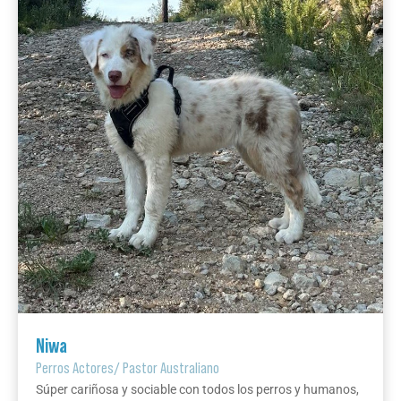
Niwa
Perros Actores
/
Pastor Australiano
Súper cariñosa y sociable con todos los perros y humanos,