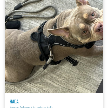
HADA
Perros Actores
/
American Bully