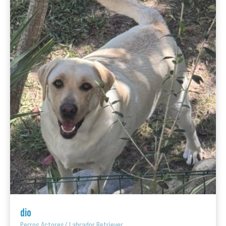
dio
Perros Actores
/
Labrador Retriever