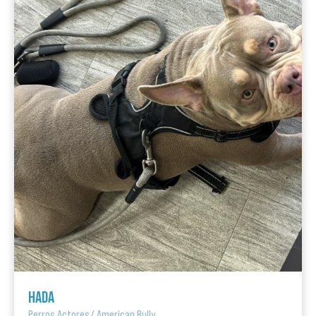
HADA
Perros Actores
/
American Bully