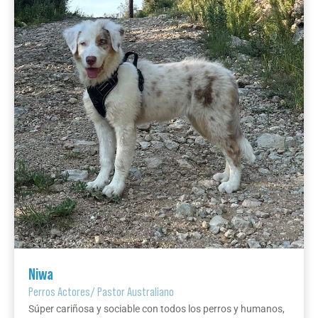
Niwa
Perros Actores
/
Pastor Australiano
Súper cariñosa y sociable con todos los perros y humanos,