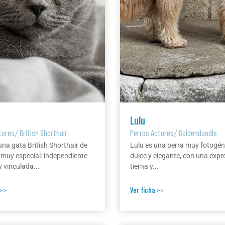
Lulu
tores
/
British Shorthair
Perros Actores
/
Goldendoodle
una gata British Shorthair de
Lulu es una perra muy fotogén
 muy especial: independiente
dulce y elegante, con una expr
 vinculada...
tierna y...
 >>
Ver ficha >>