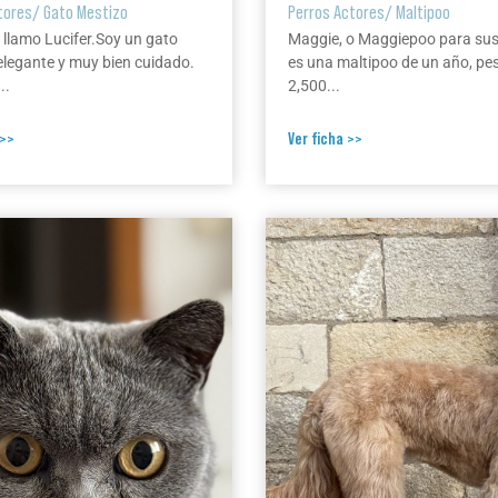
tores
/
Gato Mestizo
Perros Actores
/
Maltipoo
 llamo Lucifer.Soy un gato
Maggie, o Maggiepoo para su
elegante y muy bien cuidado.
es una maltipoo de un año, pe
..
2,500...
 >>
Ver ficha >>