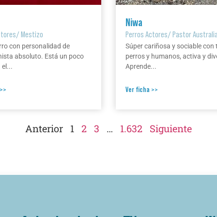
Niwa
ctores
/
Mestizo
Perros Actores
/
Pastor Australi
rro con personalidad de
Súper cariñosa y sociable con 
ista absoluto. Está un poco
perros y humanos, activa y div
el...
Aprende...
 >>
Ver ficha >>
Anterior
1
2
3
…
1.632
Siguiente