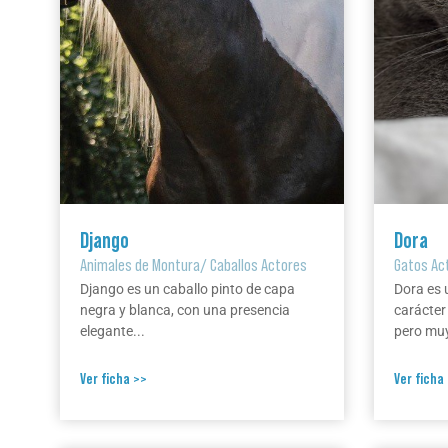
Django
Dora
Animales de Montura
/
Caballos Actores
Gatos Ac
Django es un caballo pinto de capa
Dora es 
negra y blanca, con una presencia
carácter
elegante...
pero muy
Ver ficha >>
Ver ficha