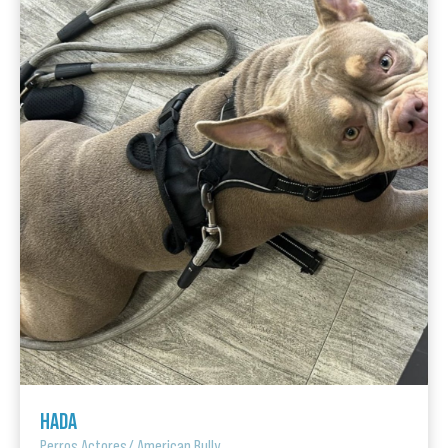
HADA
Perros Actores
/
American Bully