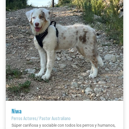
Niwa
Perros Actores
/
Pastor Australiano
Súper cariñosa y sociable con todos los perros y humanos,