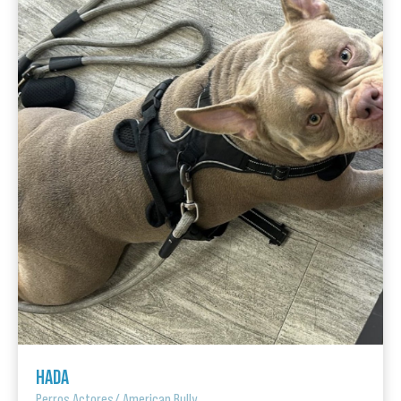
HADA
Perros Actores
/
American Bully