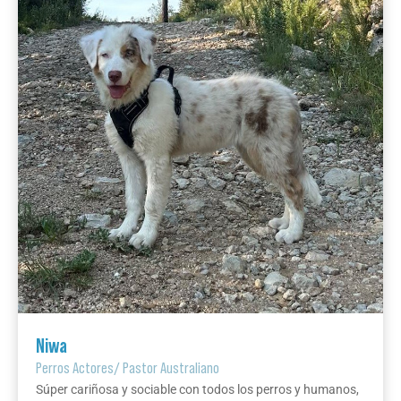
Niwa
Perros Actores
/
Pastor Australiano
Súper cariñosa y sociable con todos los perros y humanos,