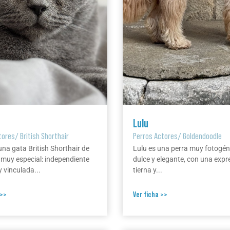
Lulu
tores
/
British Shorthair
Perros Actores
/
Goldendoodle
una gata British Shorthair de
Lulu es una perra muy fotogén
 muy especial: independiente
dulce y elegante, con una expr
 vinculada...
tierna y...
 >>
Ver ficha >>