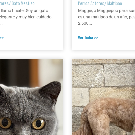
tores
/
Gato Mestizo
Perros Actores
/
Maltipoo
 llamo Lucifer.Soy un gato
Maggie, o Maggiepoo para su
elegante y muy bien cuidado.
es una maltipoo de un año, pe
..
2,500...
 >>
Ver ficha >>