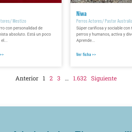
Niwa
ctores
/
Mestizo
Perros Actores
/
Pastor Australi
rro con personalidad de
Súper cariñosa y sociable con 
ista absoluto. Está un poco
perros y humanos, activa y div
el...
Aprende...
 >>
Ver ficha >>
Anterior
1
2
3
…
1.632
Siguiente