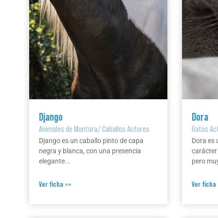
Django
Dora
Animales de Montura
/
Caballos Actores
Gatos Ac
Django es un caballo pinto de capa
Dora es 
negra y blanca, con una presencia
carácter
elegante...
pero muy
Ver ficha >>
Ver ficha