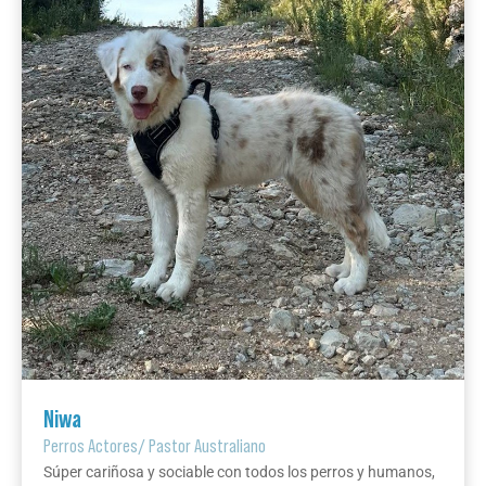
Niwa
Perros Actores
/
Pastor Australiano
Súper cariñosa y sociable con todos los perros y humanos,