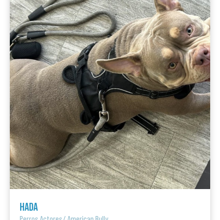
HADA
Perros Actores
/
American Bully