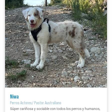
Niwa
Perros Actores
/
Pastor Australiano
Súper cariñosa y sociable con todos los perros y humanos,