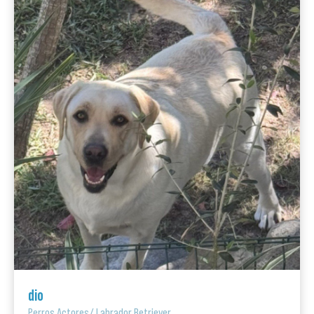
dio
Perros Actores
/
Labrador Retriever