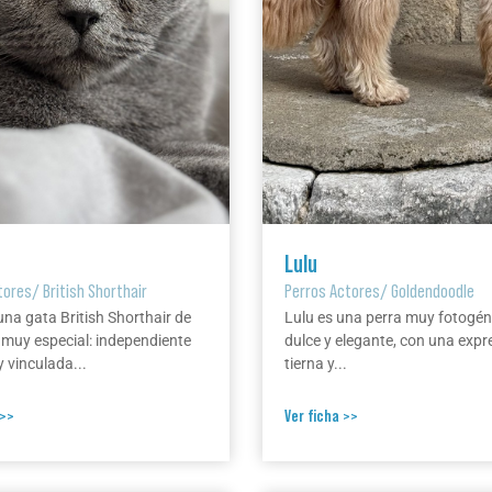
Lulu
tores
/
British Shorthair
Perros Actores
/
Goldendoodle
una gata British Shorthair de
Lulu es una perra muy fotogén
 muy especial: independiente
dulce y elegante, con una expr
 vinculada...
tierna y...
 >>
Ver ficha >>