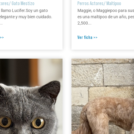
tores
/
Gato Mestizo
Perros Actores
/
Maltipoo
 llamo Lucifer.Soy un gato
Maggie, o Maggiepoo para su
elegante y muy bien cuidado.
es una maltipoo de un año, pe
..
2,500...
 >>
Ver ficha >>