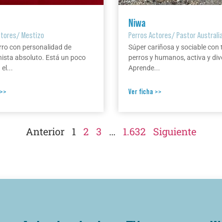
Niwa
ctores
/
Mestizo
Perros Actores
/
Pastor Australi
rro con personalidad de
Súper cariñosa y sociable con 
ista absoluto. Está un poco
perros y humanos, activa y div
el...
Aprende...
 >>
Ver ficha >>
Anterior
1
2
3
…
1.632
Siguiente