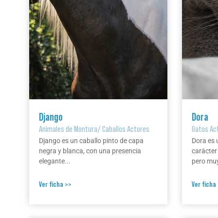
Django
Dora
Animales de Montura
/
Caballos Actores
Gatos Ac
Django es un caballo pinto de capa
Dora es 
negra y blanca, con una presencia
carácter
elegante...
pero muy
Ver ficha >>
Ver ficha