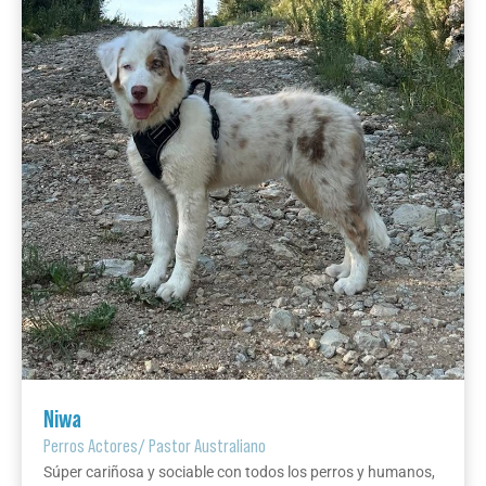
Niwa
Perros Actores
/
Pastor Australiano
Súper cariñosa y sociable con todos los perros y humanos,