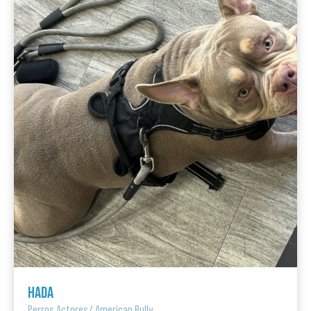
HADA
Perros Actores
/
American Bully