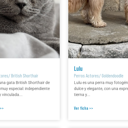
Lulu
tores
/
British Shorthair
Perros Actores
/
Goldendoodle
una gata British Shorthair de
Lulu es una perra muy fotogén
 muy especial: independiente
dulce y elegante, con una expr
 vinculada...
tierna y...
 >>
Ver ficha >>