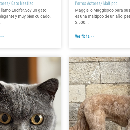
tores
/
Gato Mestizo
Perros Actores
/
Maltipoo
 llamo Lucifer.Soy un gato
Maggie, o Maggiepoo para su
elegante y muy bien cuidado.
es una maltipoo de un año, pe
..
2,500...
 >>
Ver ficha >>