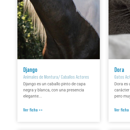
Django
Dora
Animales de Montura
/
Caballos Actores
Gatos Ac
Django es un caballo pinto de capa
Dora es 
negra y blanca, con una presencia
carácter
elegante...
pero muy
Ver ficha >>
Ver ficha