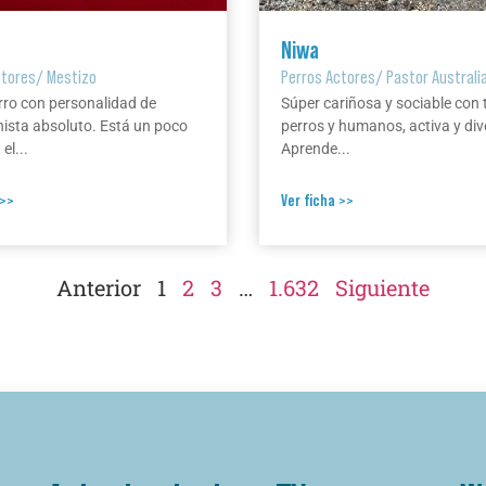
Niwa
ctores
/
Mestizo
Perros Actores
/
Pastor Australi
rro con personalidad de
Súper cariñosa y sociable con 
ista absoluto. Está un poco
perros y humanos, activa y div
el...
Aprende...
 >>
Ver ficha >>
Anterior
1
2
3
…
1.632
Siguiente