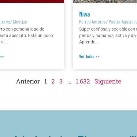
Niwa
ctores
/
Mestizo
Perros Actores
/
Pastor Australi
rro con personalidad de
Súper cariñosa y sociable con 
ista absoluto. Está un poco
perros y humanos, activa y div
el...
Aprende...
 >>
Ver ficha >>
Anterior
1
2
3
…
1.632
Siguiente