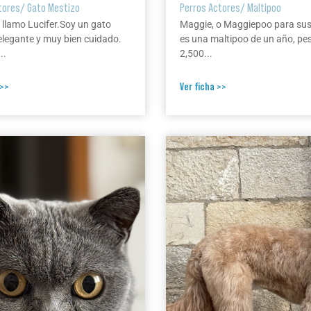
tores
/
Gato Mestizo
Perros Actores
/
Maltipoo
 llamo Lucifer.Soy un gato
Maggie, o Maggiepoo para su
elegante y muy bien cuidado.
es una maltipoo de un año, pe
..
2,500...
 >>
Ver ficha >>