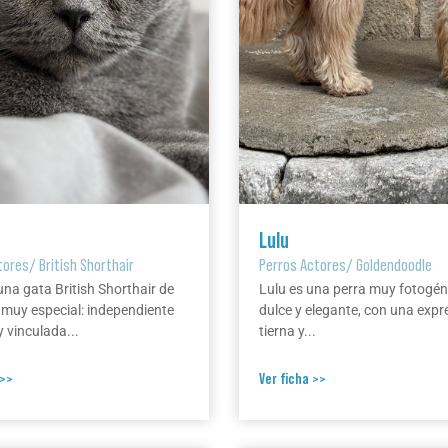
Lulu
tores
/
British Shorthair
Perros Actores
/
Goldendoodle
una gata British Shorthair de
Lulu es una perra muy fotogén
 muy especial: independiente
dulce y elegante, con una expr
 vinculada...
tierna y...
 >>
Ver ficha >>