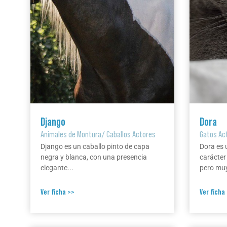
Django
Dora
Animales de Montura
/
Caballos Actores
Gatos Ac
Django es un caballo pinto de capa
Dora es 
negra y blanca, con una presencia
carácter
elegante...
pero muy
Ver ficha >>
Ver ficha