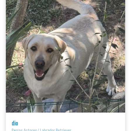
dio
Perros Actores
/
Labrador Retriever