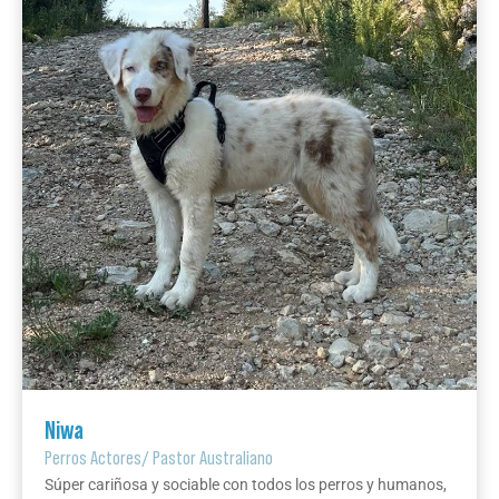
Niwa
Perros Actores
/
Pastor Australiano
Súper cariñosa y sociable con todos los perros y humanos,