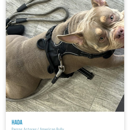
HADA
Perros Actores
/
American Bully