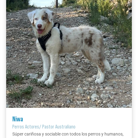
Niwa
Perros Actores
/
Pastor Australiano
Súper cariñosa y sociable con todos los perros y humanos,