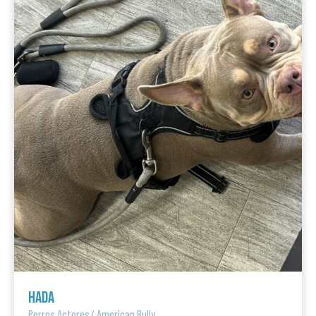
HADA
Perros Actores
/
American Bully