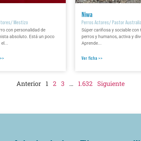
Niwa
ctores
/
Mestizo
Perros Actores
/
Pastor Australi
rro con personalidad de
Súper cariñosa y sociable con 
ista absoluto. Está un poco
perros y humanos, activa y div
el...
Aprende...
 >>
Ver ficha >>
Anterior
1
2
3
…
1.632
Siguiente