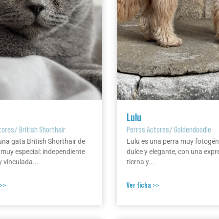
Lulu
tores
/
British Shorthair
Perros Actores
/
Goldendoodle
una gata British Shorthair de
Lulu es una perra muy fotogén
 muy especial: independiente
dulce y elegante, con una expr
 vinculada...
tierna y...
 >>
Ver ficha >>