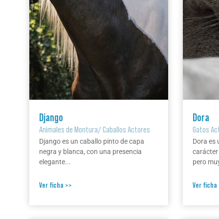
Django
Dora
Animales de Montura
/
Caballos Actores
Gatos Ac
Django es un caballo pinto de capa
Dora es 
negra y blanca, con una presencia
carácter
elegante...
pero muy
Ver ficha >>
Ver ficha