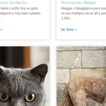
tores
/
Gato Mestizo
Perros Actores
/
Maltipoo
 llamo Lucifer.Soy un gato
Maggie, o Maggiepoo para su
elegante y muy bien cuidado.
es una maltipoo de un año, pe
..
2,500...
 >>
Ver ficha >>