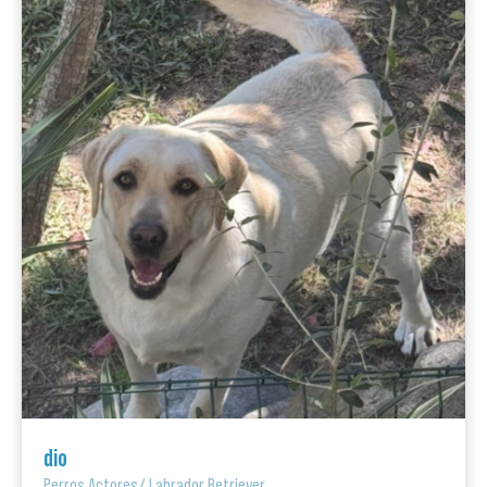
dio
Perros Actores
/
Labrador Retriever