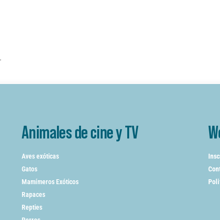
.
Animales de cine y TV
W
Aves exóticas
Insc
Gatos
Cont
Mamímeros Exóticos
Poli
Rapaces
Repties