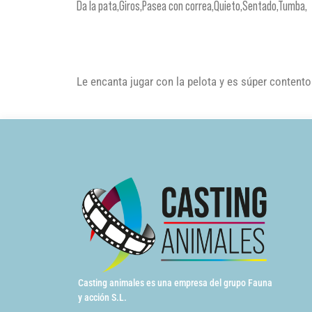
Da la pata,Giros,Pasea con correa,Quieto,Sentado,Tumba,
Le encanta jugar con la pelota y es súper contento
Casting animales es una empresa del grupo Fauna
y acción S.L.