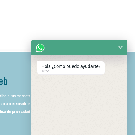
Hola ¿Cómo puedo ayudarte?
18:55
eb
ribe a tus mascotas
acta con nosotros
tica de privacidad