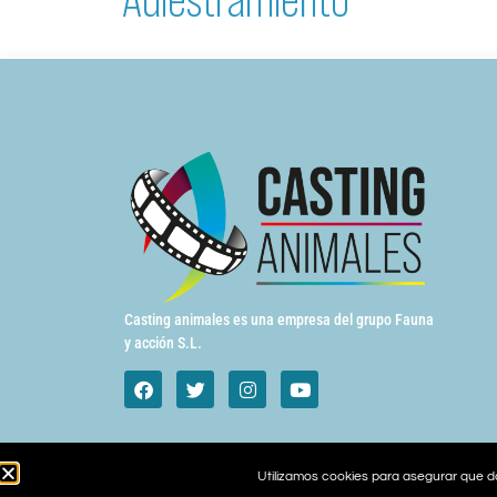
Casting animales es una empresa del grupo Fauna
y acción S.L.
Utilizamos cookies para asegurar que da