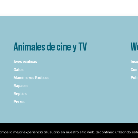
Animales de cine y TV
W
Aves exóticas
Insc
Gatos
Cont
Mamímeros Exóticos
Poli
Rapaces
Repties
Perros
mos la mejor experiencia al usuario en nuestro sitio web. Si continúa utilizando es