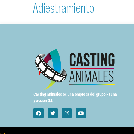
Adiestramiento
Casting animales es una empresa del grupo Fauna
y acción S.L.