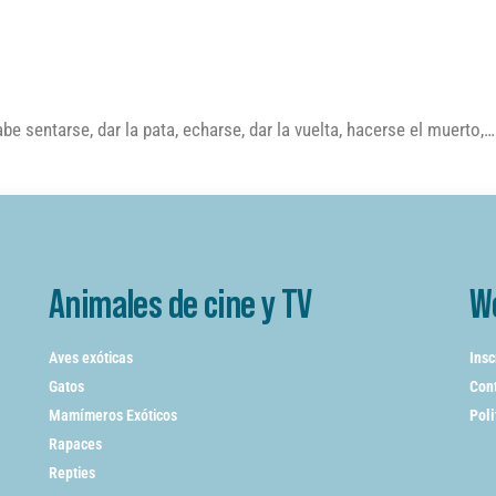
e sentarse, dar la pata, echarse, dar la vuelta, hacerse el muerto,…
Animales de cine y TV
W
Aves exóticas
Insc
Gatos
Cont
Mamímeros Exóticos
Poli
Rapaces
Repties