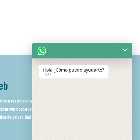
Hola ¿Cómo puedo ayudarte?
13:56
eb
ribe a tus mascotas
acta con nosotros
tica de privacidad