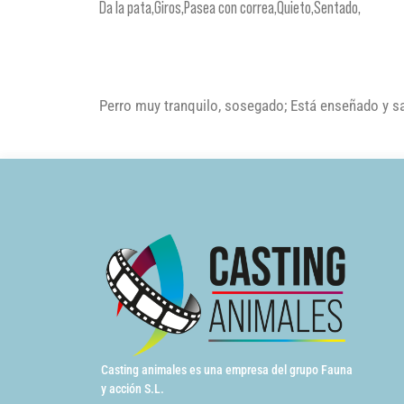
Da la pata,Giros,Pasea con correa,Quieto,Sentado,
Perro muy tranquilo, sosegado; Está enseñado y sab
Casting animales es una empresa del grupo Fauna
y acción S.L.