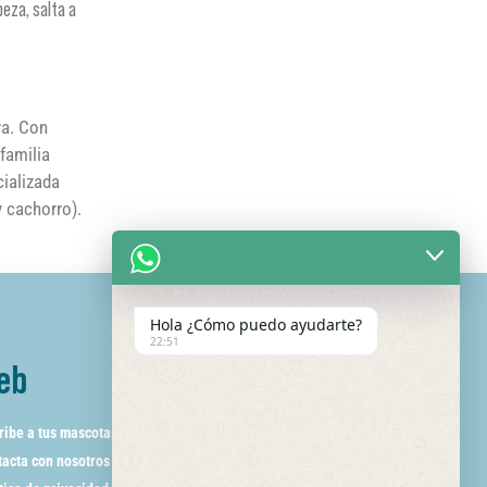
beza, salta a
va. Con
familia
ializada
y cachorro).
Hola ¿Cómo puedo ayudarte?
22:51
eb
ribe a tus mascotas
acta con nosotros