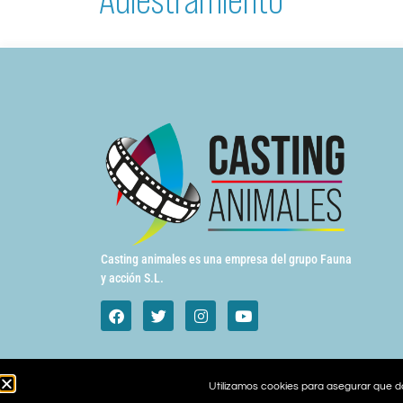
Casting animales es una empresa del grupo Fauna
y acción S.L.
Utilizamos cookies para asegurar que da