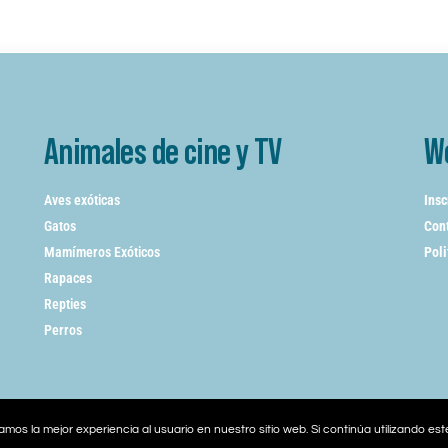
Animales de cine y TV
W
Aves exóticas
Insc
Gatos
Cont
Mamímeros Exóticos
Poli
Rapaces
Repties
Perros
mos la mejor experiencia al usuario en nuestro sitio web. Si continúa utilizando es