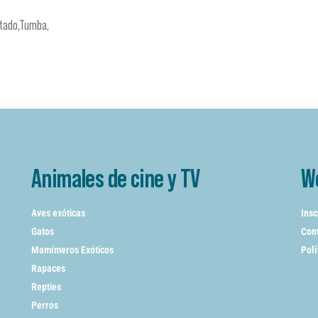
ntado,Tumba,
Animales de cine y TV
W
Aves exóticas
Insc
Gatos
Cont
Mamímeros Exóticos
Poli
Rapaces
Repties
Perros