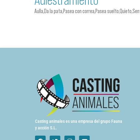
Aulla,Da la pata,Pasea con correa,Pasea suelto,Quieto,Se
Casting animales es una empresa del grupo Fauna
y acción S.L.