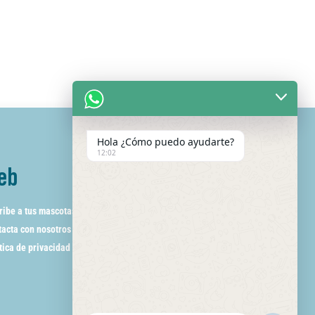
Hola ¿Cómo puedo ayudarte?
12:02
eb
ribe a tus mascotas
acta con nosotros
tica de privacidad