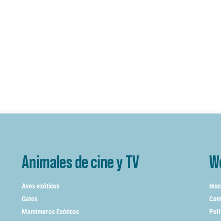
Animales de cine y TV
W
Aves exóticas
Insc
Gatos
Cont
Mamímeros Exóticos
Poli