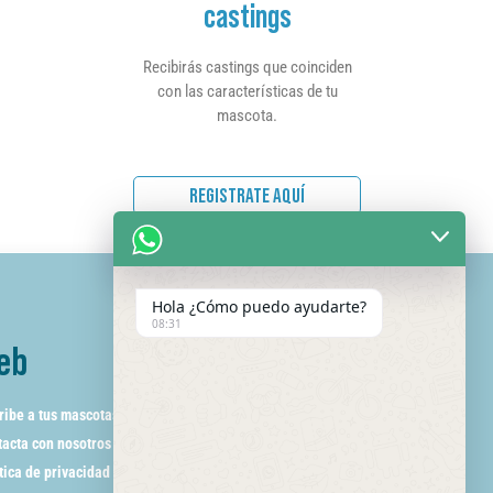
castings
Recibirás castings que coinciden
con las características de tu
mascota.
REGISTRATE AQUÍ
Hola ¿Cómo puedo ayudarte?
08:31
eb
ribe a tus mascotas
acta con nosotros
tica de privacidad