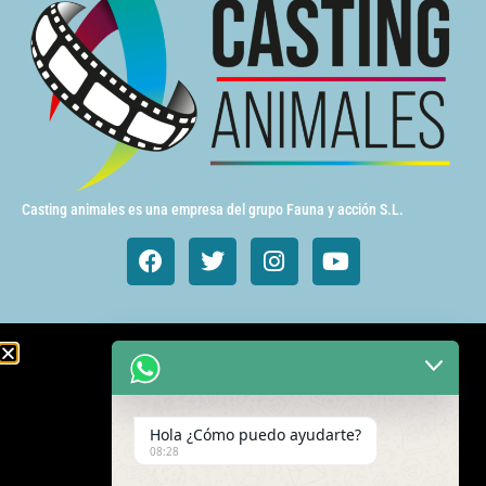
Casting animales es una empresa del grupo Fauna y acción S.L.
Animales de cine y TV
Aves exóticas
Hola ¿Cómo puedo ayudarte?
Gatos
08:28
Mamímeros Exóticos