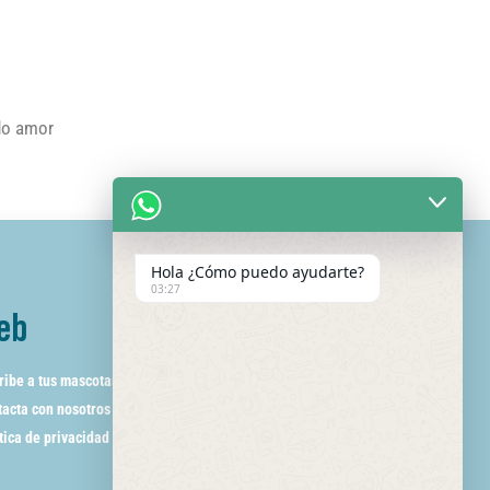
odo amor
Hola ¿Cómo puedo ayudarte?
03:27
eb
ribe a tus mascotas
acta con nosotros
tica de privacidad