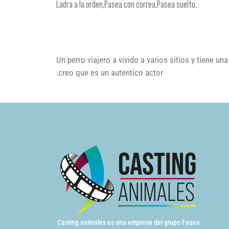
Ladra a la orden,Pasea con correa,Pasea suelto,
Un perro viajero a vivido a varios sitios y tiene 
.creo que es un autentico actor
Casting animales es una empresa del grupo Fauna