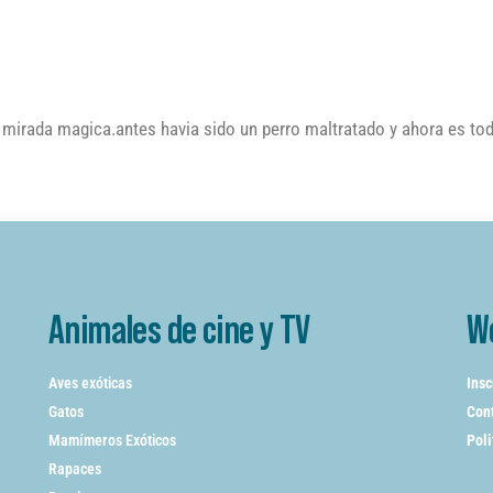
una mirada magica.antes havia sido un perro maltratado y ahora es t
Animales de cine y TV
W
Aves exóticas
Insc
Gatos
Cont
Mamímeros Exóticos
Poli
Rapaces