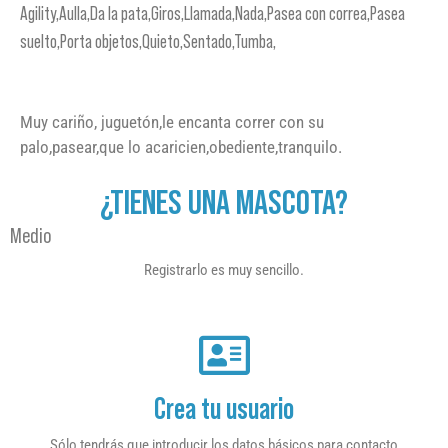
Agility,Aulla,Da la pata,Giros,Llamada,Nada,Pasea con correa,Pasea
suelto,Porta objetos,Quieto,Sentado,Tumba,
Muy cariño, juguetón,le encanta correr con su
palo,pasear,que lo acaricien,obediente,tranquilo.
¿TIENES UNA MASCOTA?
Medio
Registrarlo es muy sencillo.
Crea tu usuario
Sólo tendrás que introducir los datos básicos para contacto