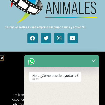
Casting animales es una empresa del grupo Fauna y acción S.L.
Animales de cine y TV
Aves exóticas
Hola ¿Cómo puedo ayudarte?
Gatos
04:19
Mamímeros Exóticos
Rapaces
Repties
Utilizamos cookies para asegurar que damos la mejor
Perros
experiencia al usuario en nuestro sitio web. Si continúa
utilizando este sitio asumiremos que está de acuerdo.