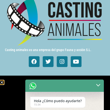
Casting animales es una empresa del grupo Fauna y acción S.L.
Animales de cine y TV
Aves exóticas
Hola ¿Cómo puedo ayudarte?
Gatos
15:34
Mamímeros Exóticos