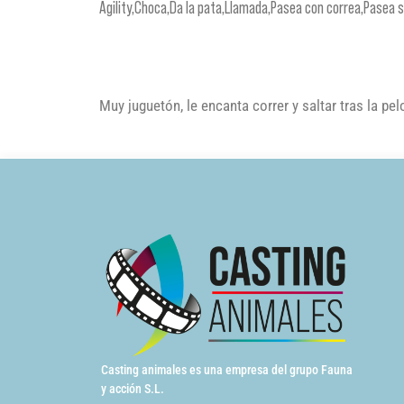
Agility,Choca,Da la pata,Llamada,Pasea con correa,Pasea 
Muy juguetón, le encanta correr y saltar tras la pe
Casting animales es una empresa del grupo Fauna
y acción S.L.