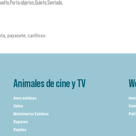
suelto,Porta objetos,Quieto,Sentado,
lota, payasete, cariñoso
Animales de cine y TV
W
Aves exóticas
Insc
Gatos
Cont
Mamímeros Exóticos
Poli
Rapaces
Repties