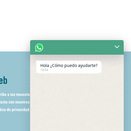
Hola ¿Cómo puedo ayudarte?
19:54
eb
ribe a tus mascotas
acta con nosotros
tica de privacidad