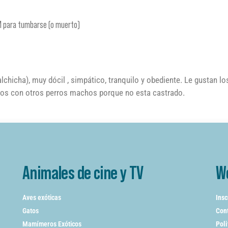
UM para tumbarse (o muerto)
chicha), muy dócil , simpático, tranquilo y obediente. Le gustan lo
enos con otros perros machos porque no esta castrado.
Animales de cine y TV
W
Aves exóticas
Insc
Gatos
Cont
Mamímeros Exóticos
Poli