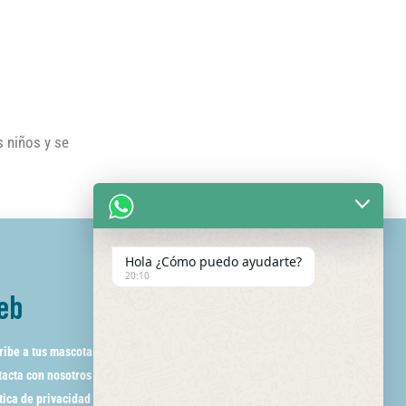
s niños y se
Hola ¿Cómo puedo ayudarte?
20:10
eb
ribe a tus mascotas
acta con nosotros
tica de privacidad