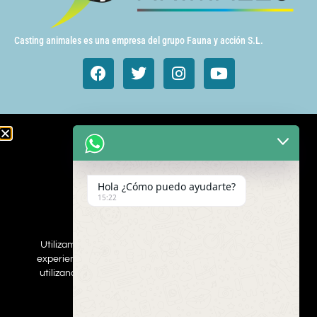
Casting animales es una empresa del grupo Fauna y acción S.L.
Animales de cine y TV
Aves exóticas
Hola ¿Cómo puedo ayudarte?
Gatos
15:22
Mamímeros Exóticos
Rapaces
Repties
Utilizamos cookies para asegurar que damos la mejor
Perros
experiencia al usuario en nuestro sitio web. Si continúa
Web
utilizando este sitio asumiremos que está de acuerdo.
ESTOY DEACUERDO
Inscribe a tus mascotas