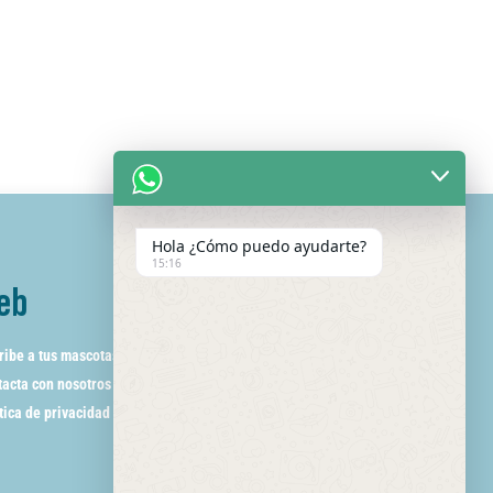
Hola ¿Cómo puedo ayudarte?
15:16
eb
ribe a tus mascotas
acta con nosotros
tica de privacidad