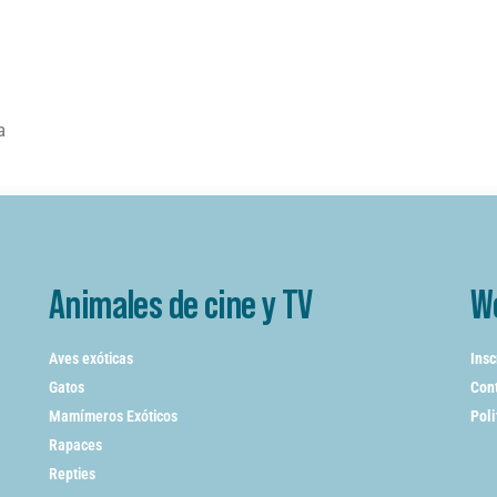
da
Animales de cine y TV
W
Aves exóticas
Insc
Gatos
Cont
Mamímeros Exóticos
Poli
Rapaces
Repties