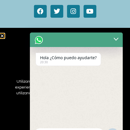
Animales de cine y TV
Aves exóticas
Hola ¿Cómo puedo ayudarte?
Gatos
20:30
Mamímeros Exóticos
Rapaces
Repties
Utilizamos cookies para asegurar que damos la mejor
Perros
experiencia al usuario en nuestro sitio web. Si continúa
Web
utilizando este sitio asumiremos que está de acuerdo.
ESTOY DEACUERDO
Inscribe a tus mascotas
Contacta con nosotros
Politica de privacidad