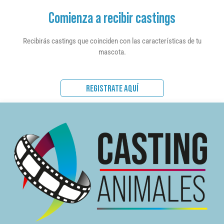
Comienza a recibir castings
Recibirás castings que coinciden con las características de tu
mascota.
REGISTRATE AQUÍ