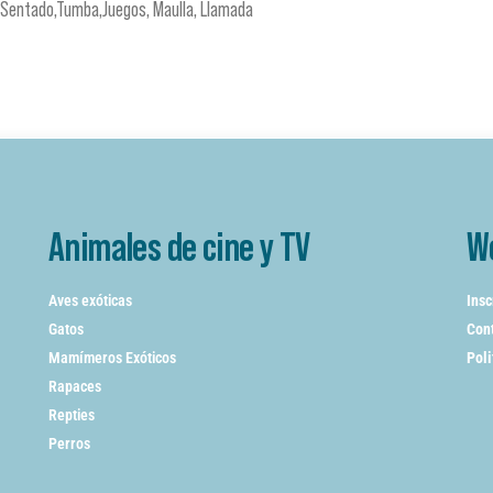
,Sentado,Tumba,Juegos, Maulla, Llamada
Animales de cine y TV
W
Aves exóticas
Insc
Gatos
Cont
Mamímeros Exóticos
Poli
Rapaces
Repties
Perros