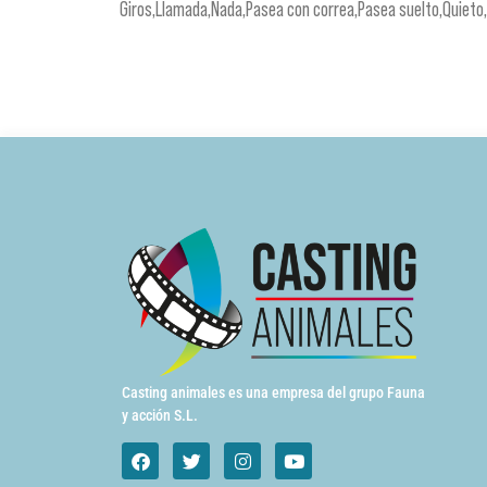
Giros,Llamada,Nada,Pasea con correa,Pasea suelto,Quieto
Casting animales es una empresa del grupo Fauna
y acción S.L.