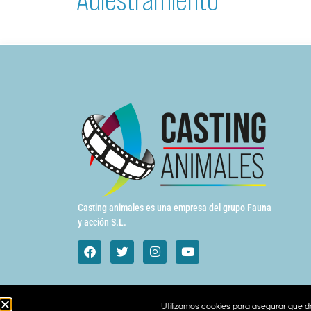
Casting animales es una empresa del grupo Fauna
y acción S.L.
Utilizamos cookies para asegurar que da