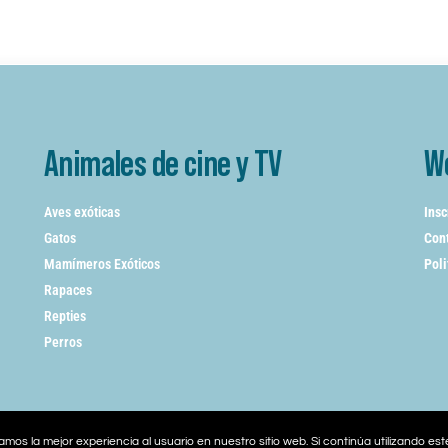
Animales de cine y TV
W
Aves exóticas
Insc
Gatos
Cont
Mamímeros Exóticos
Poli
Rapaces
Repties
Perros
mos la mejor experiencia al usuario en nuestro sitio web. Si continúa utilizando es