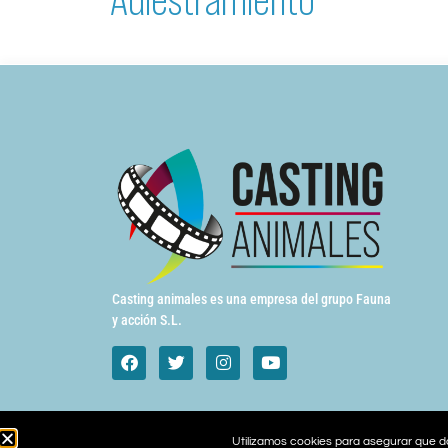
Casting animales es una empresa del grupo Fauna
y acción S.L.
Utilizamos cookies para asegurar que da