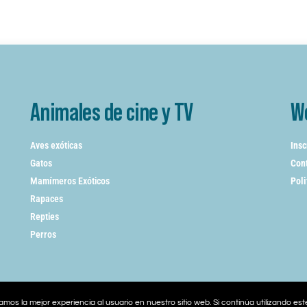
Animales de cine y TV
W
Aves exóticas
Insc
Gatos
Cont
Mamímeros Exóticos
Poli
Rapaces
Repties
Perros
mos la mejor experiencia al usuario en nuestro sitio web. Si continúa utilizando es