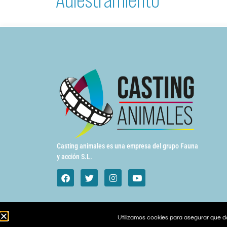
Casting animales es una empresa del grupo Fauna
y acción S.L.
Utilizamos cookies para asegurar que da