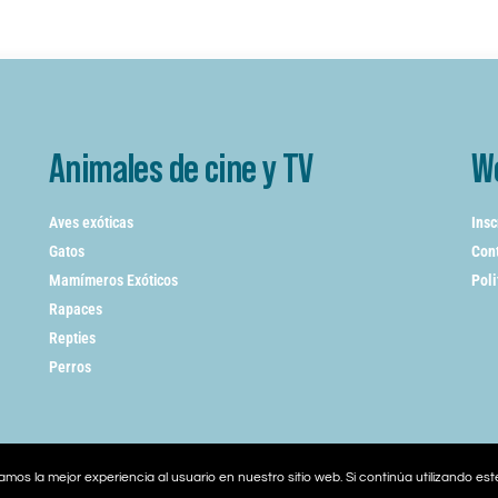
Animales de cine y TV
W
Aves exóticas
Insc
Gatos
Cont
Mamímeros Exóticos
Poli
Rapaces
Repties
Perros
mos la mejor experiencia al usuario en nuestro sitio web. Si continúa utilizando es