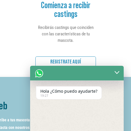
Comienza a recibir
castings
Recibirás castings que coinciden
con las características de tu
mascota.
REGISTRATE AQUÍ
Hola ¿Cómo puedo ayudarte?
19:27
eb
ribe a tus mascotas
acta con nosotros