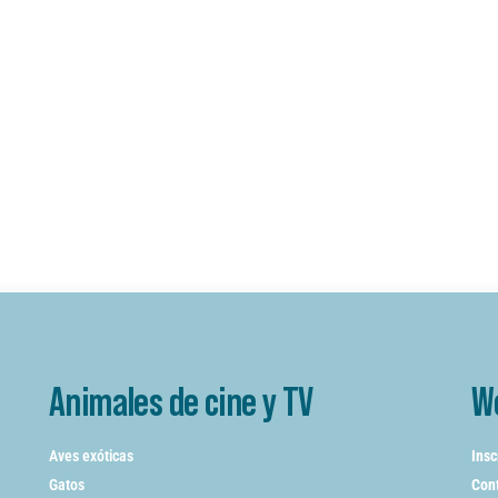
Animales de cine y TV
W
Aves exóticas
Insc
Gatos
Cont