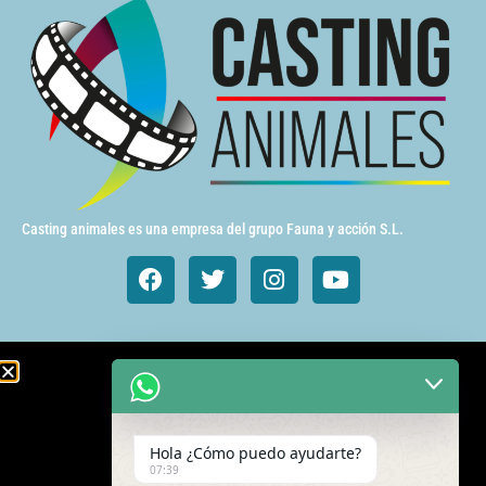
Casting animales es una empresa del grupo Fauna y acción S.L.
Animales de cine y TV
Aves exóticas
Hola ¿Cómo puedo ayudarte?
Gatos
07:39
Mamímeros Exóticos