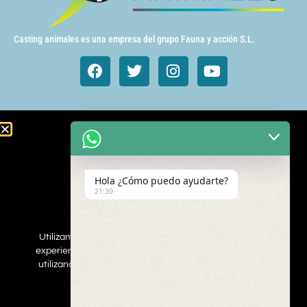
Casting animales es una empresa del grupo Fauna y acción S.L.
Animales de cine y TV
Aves exóticas
Hola ¿Cómo puedo ayudarte?
Gatos
21:30
Mamímeros Exóticos
Rapaces
Repties
Utilizamos cookies para asegurar que damos la mejor
Perros
experiencia al usuario en nuestro sitio web. Si continúa
Web
utilizando este sitio asumiremos que está de acuerdo.
ESTOY DEACUERDO
Inscribe a tus mascotas